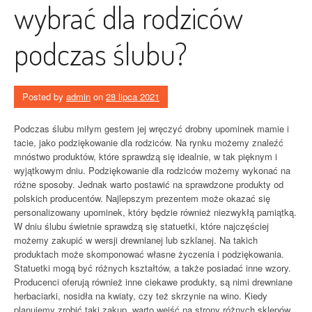
wybrać dla rodziców
podczas ślubu?
Posted by
admin
on
28 lipca 2021
Podczas ślubu miłym gestem jej wręczyć drobny upominek mamie i
tacie, jako podziękowanie dla rodziców. Na rynku możemy znaleźć
mnóstwo produktów, które sprawdzą się idealnie, w tak pięknym i
wyjątkowym dniu. Podziękowanie dla rodziców możemy wykonać na
różne sposoby. Jednak warto postawić na sprawdzone produkty od
polskich producentów. Najlepszym prezentem może okazać się
personalizowany upominek, który będzie również niezwykłą pamiątką.
W dniu ślubu świetnie sprawdzą się statuetki, które najczęściej
możemy zakupić w wersji drewnianej lub szklanej. Na takich
produktach może skomponować własne życzenia i podziękowania.
Statuetki mogą być różnych kształtów, a także posiadać inne wzory.
Producenci oferują również inne ciekawe produkty, są nimi drewniane
herbaciarki, nosidła na kwiaty, czy też skrzynie na wino. Kiedy
planujemy zrobić taki zakup, warto wejść na strony różnych sklepów