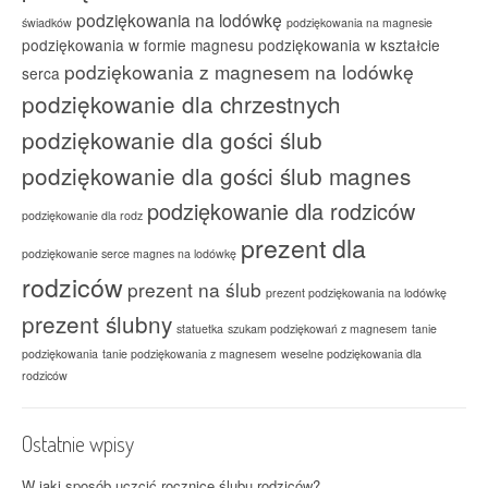
podziękowania na lodówkę
świadków
podziękowania na magnesie
podziękowania w formie magnesu
podziękowania w kształcie
podziękowania z magnesem na lodówkę
serca
podziękowanie dla chrzestnych
podziękowanie dla gości ślub
podziękowanie dla gości ślub magnes
podziękowanie dla rodziców
podziękowanie dla rodz
prezent dla
podziękowanie serce magnes na lodówkę
rodziców
prezent na ślub
prezent podziękowania na lodówkę
prezent ślubny
statuetka
szukam podziękowań z magnesem
tanie
podziękowania
tanie podziękowania z magnesem
weselne podziękowania dla
rodziców
Ostatnie wpisy
W jaki sposób uczcić rocznicę ślubu rodziców?