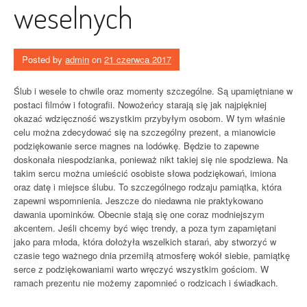
weselnych
Posted by
admin
on
21 czerwca 2017
Ślub i wesele to chwile oraz momenty szczególne. Są upamiętniane w
postaci filmów i fotografii. Nowożeńcy starają się jak najpiękniej
okazać wdzięczność wszystkim przybyłym osobom. W tym właśnie
celu można zdecydować się na szczególny prezent, a mianowicie
podziękowanie serce magnes na lodówkę. Będzie to zapewne
doskonała niespodzianka, ponieważ nikt takiej się nie spodziewa. Na
takim sercu można umieścić osobiste słowa podziękowań, imiona
oraz datę i miejsce ślubu. To szczególnego rodzaju pamiątka, która
zapewni wspomnienia. Jeszcze do niedawna nie praktykowano
dawania upominków. Obecnie stają się one coraz modniejszym
akcentem. Jeśli chcemy być więc trendy, a poza tym zapamiętani
jako para młoda, która dołożyła wszelkich starań, aby stworzyć w
czasie tego ważnego dnia przemiłą atmosferę wokół siebie, pamiątkę
serce z podziękowaniami warto wręczyć wszystkim gościom. W
ramach prezentu nie możemy zapomnieć o rodzicach i świadkach.